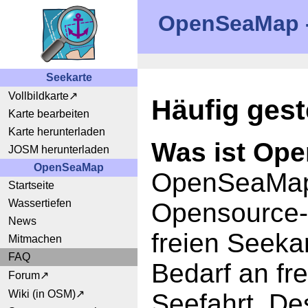
OpenSeaMap - 
Seekarte
Vollbildkarte
Häufig gest
Karte bearbeiten
Karte herunterladen
Was ist Op
JOSM herunterladen
OpenSeaMap
OpenSeaMap i
Startseite
Wassertiefen
Opensource-P
News
freien Seeka
Mitmachen
FAQ
Bedarf an fre
Forum
Wiki (in OSM)
Seefahrt. De