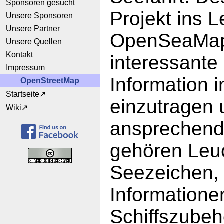
Sponsoren gesucht
Projekt ins L
Unsere Sponsoren
Unsere Partner
OpenSeaMap 
Unsere Quellen
Kontakt
interessante
Impressum
Information i
OpenStreetMap
Startseite
einzutragen 
Wiki
ansprechend
gehören Leu
Seezeichen, 
Informatione
Schiffszubeh