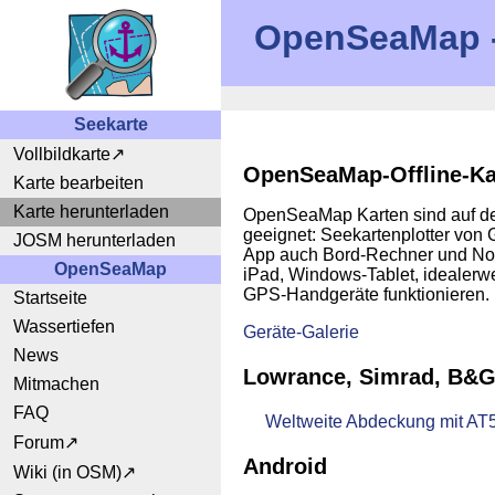
OpenSeaMap - 
Seekarte
Vollbildkarte
OpenSeaMap-Offline-K
Karte bearbeiten
Karte herunterladen
OpenSeaMap Karten sind auf de
geeignet: Seekartenplotter von
JOSM herunterladen
App auch Bord-Rechner und Note
OpenSeaMap
iPad, Windows-Tablet, idealerw
GPS-Handgeräte funktionieren.
Startseite
Wassertiefen
Geräte-Galerie
News
Lowrance, Simrad, B&
Mitmachen
FAQ
Weltweite Abdeckung mit AT
Forum
Android
Wiki (in OSM)