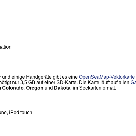
ation
r
und einige Handgeräte gibt es eine
OpenSeaMap-Vektorkarte
igt nur 3,5 GB auf einer SD-Karte. Die Karte läuft auf allen
Ga
m
Colorado
,
Oregon
und
Dakota
,
im Seekartenformat.
one, iPod touch