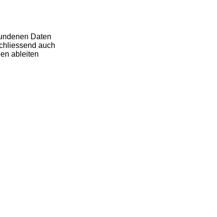
ebundenen Daten
chliessend auch
ien ableiten