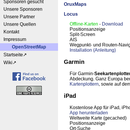
Sponsoren gesucht
OruxMaps
Unsere Sponsoren
Locus
Unsere Partner
Offline-Karten
-
Download
Unsere Quellen
Positionsanzeige
Kontakt
Split-Screen
Impressum
AIS
Wegpunkt- und Routen-Navig
OpenStreetMap
Installation (Anleitung)
Startseite
Garmin
Wiki
Für Garmin-
Seekartenplotte
Abdeckung. Ganz Europa benöt
Kartenplottern
, sowie auf de
iPad
Kostenlose App für iPad, iPh
App
herunterladen
Weltweite Karte (gecached)
Positionsanzeige
Ort-Suche