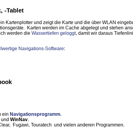
 -Tablet
ein Kartenplotter und zeigt die Karte und die über WLAN eing
ionsgeräte. Karten werden im Cache abgelegt und stehen ans
lich werden die
Wassertiefen geloggt
, damit wir daraus Tiefenlin
llwertige Navigations-Software
:
book
n
u ein
Navigationsprogramm.
N
und
WinNav
.
aClear, Fugawi, Touratech und vielen anderen Programmen.