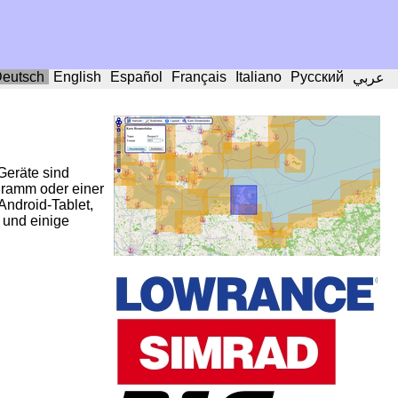
eutsch
English
Español
Français
Italiano
Русский
عربي
Geräte sind
gramm oder einer
ndroid-Tablet,
 und einige