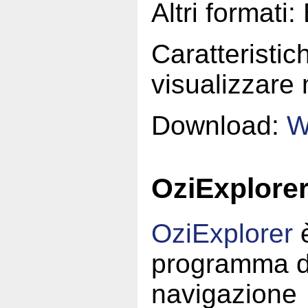
Altri formati
Caratteristich
visualizzare
Download:
W
OziExplore
OziExplorer
è
programma d
navigazione