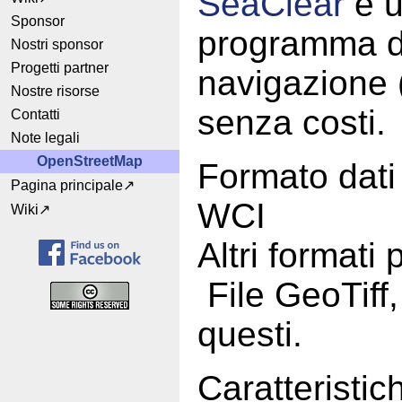
SeaClear
è u
Sponsor
programma d
Nostri sponsor
Progetti partner
navigazione (
Nostre risorse
senza costi.
Contatti
Note legali
OpenStreetMap
Formato dat
Pagina principale
WCI
Wiki
Altri formati
File GeoTiff,
questi.
Caratteristich