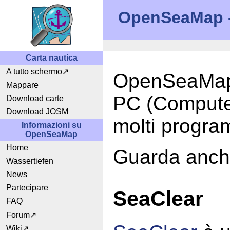
OpenSeaMap - 
Carta nautica
A tutto schermo
OpenSeaMap p
Mappare
PC (Compute
Download carte
Download JOSM
molti progra
Informazioni su
OpenSeaMap
Home
Guarda anch
Wassertiefen
News
Partecipare
SeaClear
FAQ
Forum
Wiki