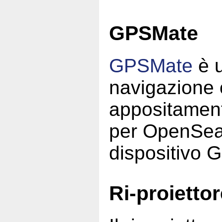
GPSMate
GPSMate
è 
navigazione
appositament
per OpenSea
dispositivo 
Ri-proiett