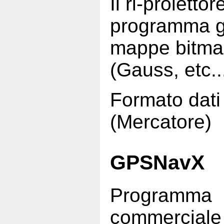
Il ri-proiett
programma gr
mappe bitmap 
(Gauss, etc...
Formato dat
(Mercatore)
GPSNavX
Programma
commerciale