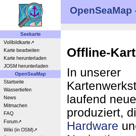
OpenSeaMap - 
Seekarte
Vollbildkarte
Offline-Kar
Karte bearbeiten
Karte herunterladen
JOSM herunterladen
In unserer
OpenSeaMap
Startseite
Kartenwerkst
Wassertiefen
laufend neue
News
Mitmachen
produziert, d
FAQ
Forum
Hardware
u
Wiki (in OSM)